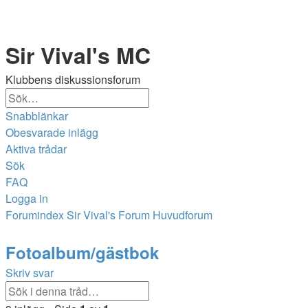
Sir Vival's MC
Klubbens diskussionsforum
Sök
Avancerad
Snabblänkar
sökning
Obesvarade inlägg
Aktiva trådar
Sök
FAQ
Logga in
Forumindex
Sir Vival's Forum
Huvudforum
Sök
Fotoalbum/gästbok
Skriv svar
Sök
Avancerad