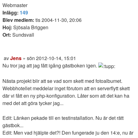
Webmaster
Inlägg:
149
Blev medlem:
tis 2004-11-30, 20:06
Hoj:
Sjösala Briggen
Ort:
Sundsvall
Citera
av
Jens
»
sön 2012-10-14, 15:01
Inlägg
Nu tror jag att jag fått igång gästboken igen.
Nästa projekt blir att se vad som skett med fotoalbumet.
Webbhotellet meddelar inget förutom att en serverflytt skett
där vi fått en ny php-konfiguration. Låter som att det kan ha
med det att göra tycker jag...
Edit: Länken pekade till en testinstallation. Nu är det rätt
gästbok...
Edit: Men vad hjälpte det?! Den fungerade ju den 14:e, nu är