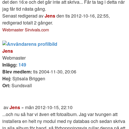
det den 16:e och det går inte att skriva... Får ta tag i detta när
jag får tid nästa gång.
Senast redigerad av
Jens
den tis 2012-10-16, 22:55,
redigerad totalt 2 gånger.
Webmaster Sirvivals.com
.
Jens
Webmaster
Inlägg:
149
Blev medlem:
tis 2004-11-30, 20:06
Hoj:
Sjösala Briggen
Ort:
Sundsvall
Citera
av
Jens
»
mån 2012-10-15, 22:10
Inlägg
...och nu så har vi även ett fotoalbum. Jag var tvungen att
installera en helt ny modul med ny databas och sedan skriva
in alla album för hand, så förhoppningsvis rullar denna på ett