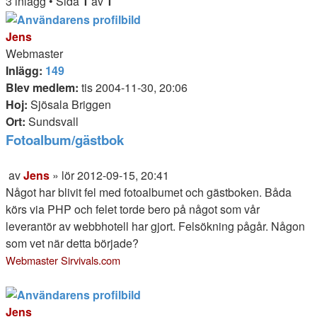
3 inlägg • Sida
1
av
1
sökning
Jens
Webmaster
Inlägg:
149
Blev medlem:
tis 2004-11-30, 20:06
Hoj:
Sjösala Briggen
Ort:
Sundsvall
Fotoalbum/gästbok
Citera
av
Jens
»
lör 2012-09-15, 20:41
Inlägg
Något har blivit fel med fotoalbumet och gästboken. Båda
körs via PHP och felet torde bero på något som vår
leverantör av webbhotell har gjort. Felsökning pågår. Någon
som vet när detta började?
Webmaster Sirvivals.com
.
Jens