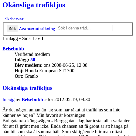
Okänsliga trafikljus
Skriv svar
Sök
Avancerad sökning
1 inlägg • Sida
1
av
1
Belsebubb
Verifierad medlem
Inlägg:
50
Blev medlem:
ons 2008-06-25, 12:08
Hoj:
Honda European ST1300
Ort:
Granlo
Okänsliga trafikljus
Inlägg
av
Belsebubb
»
lör 2012-05-19, 09:30
Är det någon annan än jag som har råkat ut trafikljus som inte
känner av hojen? Min favorit är korsningen
Bultgatan/Lekängsvägen - Bergsgatan. Jag har testat allla varianter
för att få grönt men icke. Enda chansen att få grönt är att hänga på
nån bil som ska åt samma håll. Som skiftgående blir man oftast