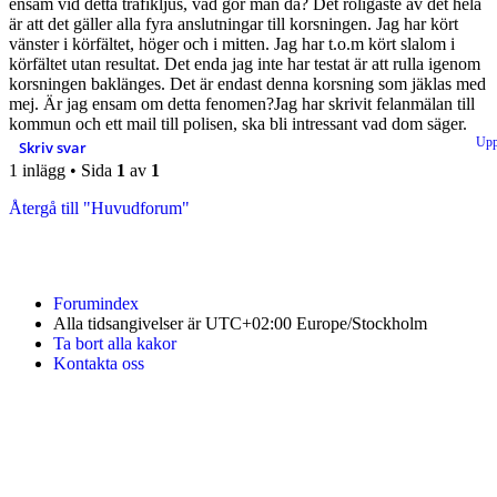
ensam vid detta trafikljus, vad gör man då? Det roligaste av det hela
är att det gäller alla fyra anslutningar till korsningen. Jag har kört
vänster i körfältet, höger och i mitten. Jag har t.o.m kört slalom i
körfältet utan resultat. Det enda jag inte har testat är att rulla igenom
korsningen baklänges. Det är endast denna korsning som jäklas med
mej. Är jag ensam om detta fenomen?Jag har skrivit felanmälan till
kommun och ett mail till polisen, ska bli intressant vad dom säger.
Up
Skriv svar
1 inlägg • Sida
1
av
1
Återgå till "Huvudforum"
Forumindex
Alla tidsangivelser är UTC+02:00 Europe/Stockholm
Ta bort alla kakor
Kontakta oss