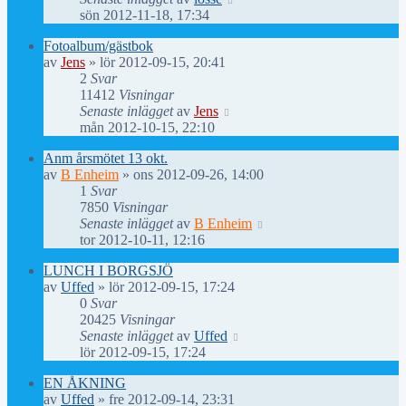
sön 2012-11-18, 17:34
Fotoalbum/gästbok
av
Jens
»
lör 2012-09-15, 20:41
2
Svar
11412
Visningar
Senaste inlägget
av
Jens
mån 2012-10-15, 22:10
Anm årsmötet 13 okt.
av
B Enheim
»
ons 2012-09-26, 14:00
1
Svar
7850
Visningar
Senaste inlägget
av
B Enheim
tor 2012-10-11, 12:16
LUNCH I BORGSJÖ
av
Uffed
»
lör 2012-09-15, 17:24
0
Svar
20425
Visningar
Senaste inlägget
av
Uffed
lör 2012-09-15, 17:24
EN ÅKNING
av
Uffed
»
fre 2012-09-14, 23:31