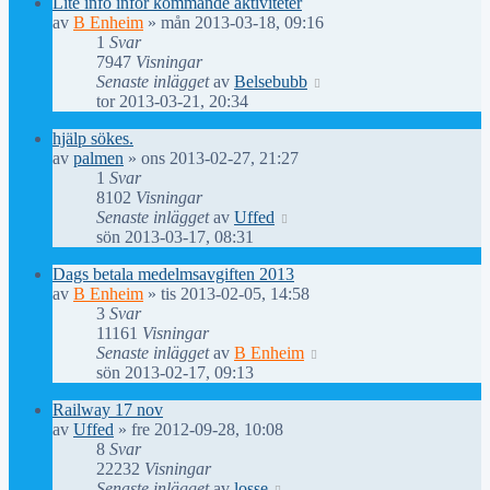
Lite info inför kommande aktiviteter
av
B Enheim
»
mån 2013-03-18, 09:16
1
Svar
7947
Visningar
Senaste inlägget
av
Belsebubb
tor 2013-03-21, 20:34
hjälp sökes.
av
palmen
»
ons 2013-02-27, 21:27
1
Svar
8102
Visningar
Senaste inlägget
av
Uffed
sön 2013-03-17, 08:31
Dags betala medelmsavgiften 2013
av
B Enheim
»
tis 2013-02-05, 14:58
3
Svar
11161
Visningar
Senaste inlägget
av
B Enheim
sön 2013-02-17, 09:13
Railway 17 nov
av
Uffed
»
fre 2012-09-28, 10:08
8
Svar
22232
Visningar
Senaste inlägget
av
losse