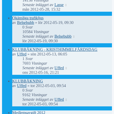
14138
Visningar
Senaste inlägget
av
Lasse
mån 2012-05-28, 15:32
Okänsliga trafikljus
av
Belsebubb
»
lör 2012-05-19, 09:30
0
Svar
10584
Visningar
Senaste inlägget
av
Belsebubb
lör 2012-05-19, 09:30
KLUBBÅKNING - KRISTHIMMELFÄRDSDAG
av
Uffed
»
sön 2012-05-13, 06:05
1
Svar
7693
Visningar
Senaste inlägget
av
Uffed
ons 2012-05-16, 21:21
KLUBBÅKNING
av
Uffed
»
tor 2012-05-03, 09:54
0
Svar
9162
Visningar
Senaste inlägget
av
Uffed
tor 2012-05-03, 09:54
Medlemsavgift 2012