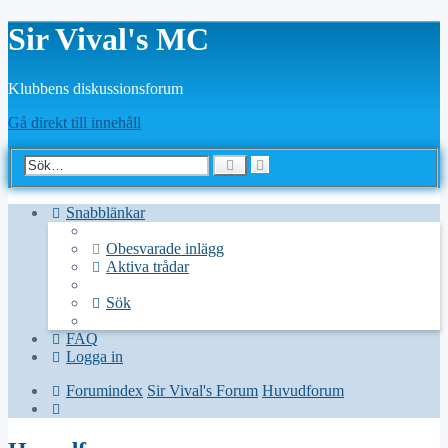
Sir Vival's MC
Klubbens diskussionsforum
Gå direkt till innehåll
Avancerad
Sök
sökning
Snabblänkar
Obesvarade inlägg
Aktiva trådar
Sök
FAQ
Logga in
Forumindex
Sir Vival's Forum
Huvudforum
Sök