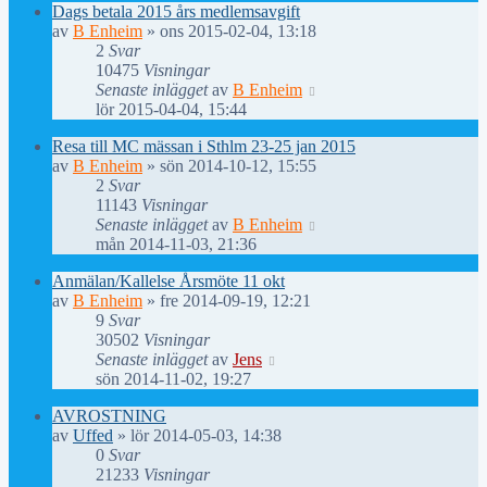
Dags betala 2015 års medlemsavgift
av
B Enheim
»
ons 2015-02-04, 13:18
2
Svar
10475
Visningar
Senaste inlägget
av
B Enheim
lör 2015-04-04, 15:44
Resa till MC mässan i Sthlm 23-25 jan 2015
av
B Enheim
»
sön 2014-10-12, 15:55
2
Svar
11143
Visningar
Senaste inlägget
av
B Enheim
mån 2014-11-03, 21:36
Anmälan/Kallelse Årsmöte 11 okt
av
B Enheim
»
fre 2014-09-19, 12:21
9
Svar
30502
Visningar
Senaste inlägget
av
Jens
sön 2014-11-02, 19:27
AVROSTNING
av
Uffed
»
lör 2014-05-03, 14:38
0
Svar
21233
Visningar