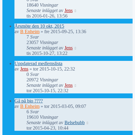
18640
Visningar
Senaste inlägget
av
Jens
tis 2016-01-26, 13:56
Årsmöte den 10 okt, 2015
av
B Enheim
»
fre 2015-09-25, 13:36
7
Svar
23057
Visningar
Senaste inlägget
av
Jens
tis 2015-10-27, 13:22
Uppdaterad medlemslista
av
Jens
»
tor 2015-10-15, 22:32
0
Svar
20972
Visningar
Senaste inlägget
av
Jens
tor 2015-10-15, 22:32
Gå på bio ????
av
B Enheim
»
tor 2015-03-05, 09:07
6
Svar
19610
Visningar
Senaste inlägget
av
Belsebubb
tor 2015-04-23, 10:44