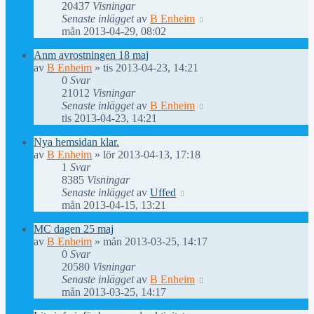
20437
Visningar
Senaste inlägget
av
B Enheim
mån 2013-04-29, 08:02
Anm avrostningen 18 maj
av
B Enheim
»
tis 2013-04-23, 14:21
0
Svar
21012
Visningar
Senaste inlägget
av
B Enheim
tis 2013-04-23, 14:21
Nya hemsidan klar.
av
B Enheim
»
lör 2013-04-13, 17:18
1
Svar
8385
Visningar
Senaste inlägget
av
Uffed
mån 2013-04-15, 13:21
MC dagen 25 maj
av
B Enheim
»
mån 2013-03-25, 14:17
0
Svar
20580
Visningar
Senaste inlägget
av
B Enheim
mån 2013-03-25, 14:17