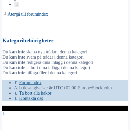
Nästa
Återgå till forumindex
Kategoribehörigheter
Du
kan inte
skapa nya trådar i denna kategori
Du
kan inte
svara på trådar i denna kategori
Du
kan inte
redigera dina inlägg i denna kategori
Du
kan inte
ta bort dina inlägg i denna kategori
Du
kan inte
bifoga filer i denna kategori
Forumindex
Alla tidsangivelser är UTC+02:00 Europe/Stockholm
Ta bort alla kakor
Kontakta oss