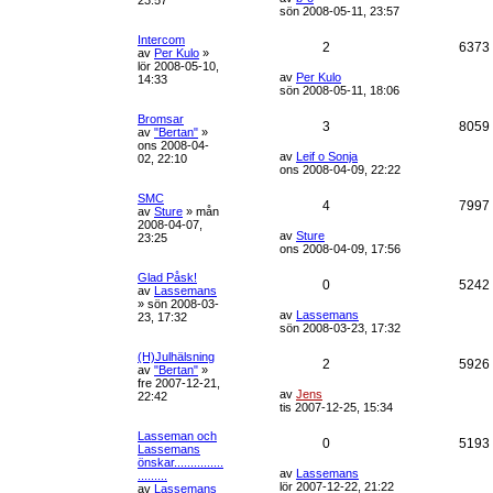
23:57
g
sön 2008-05-11, 23:57
Intercom
2
6373
av
Per Kulo
»
lör 2008-05-10,
av
Per Kulo
14:33
sön 2008-05-11, 18:06
Bromsar
3
8059
av
"Bertan"
»
ons 2008-04-
av
Leif o Sonja
02, 22:10
ons 2008-04-09, 22:22
SMC
4
7997
av
Sture
»
mån
2008-04-07,
av
Sture
23:25
ons 2008-04-09, 17:56
Glad Påsk!
0
5242
av
Lassemans
»
sön 2008-03-
av
Lassemans
23, 17:32
sön 2008-03-23, 17:32
(H)Julhälsning
2
5926
av
"Bertan"
»
fre 2007-12-21,
av
Jens
22:42
tis 2007-12-25, 15:34
Lasseman och
0
5193
Lassemans
önskar...............
av
Lassemans
.........
lör 2007-12-22, 21:22
av
Lassemans