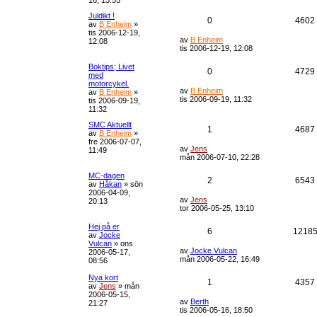
16, 13:55
Juldikt !
0
4602
av
B Enheim
»
tis 2006-12-19,
av
B Enheim
12:08
tis 2006-12-19, 12:08
Boktips; Livet
0
4729
med
motorcykel.
av
B Enheim
av
B Enheim
»
tis 2006-09-19, 11:32
tis 2006-09-19,
11:32
SMC Aktuellt
1
4687
av
B Enheim
»
fre 2006-07-07,
av
Jens
11:49
mån 2006-07-10, 22:28
MC-dagen
2
6543
av
Håkan
»
sön
2006-04-09,
av
Jens
20:13
tor 2006-05-25, 13:10
Hej på er
6
1218
av
Jocke
Vulcan
»
ons
av
Jocke Vulcan
2006-05-17,
mån 2006-05-22, 16:49
08:56
Nya kort
1
4357
av
Jens
»
mån
2006-05-15,
av
Berth
21:27
tis 2006-05-16, 18:50