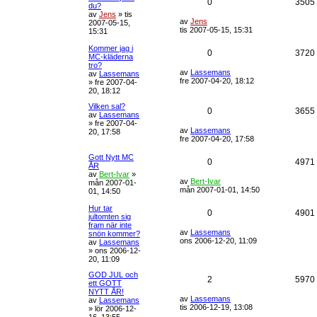
0
3505
du?
av
Jens
»
tis
av
Jens
2007-05-15,
tis 2007-05-15, 15:31
15:31
Kommer jag i
0
3720
MC-kläderna
tro?
av
Lassemans
av
Lassemans
fre 2007-04-20, 18:12
»
fre 2007-04-
20, 18:12
Vilken sal?
0
3655
av
Lassemans
»
fre 2007-04-
av
Lassemans
20, 17:58
fre 2007-04-20, 17:58
Gott Nytt MC
0
4971
ÅR
av
Bert-Ivar
»
av
Bert-Ivar
mån 2007-01-
mån 2007-01-01, 14:50
01, 14:50
Hur tar
0
4901
jultomten sig
fram när inte
av
Lassemans
snön kommer?
ons 2006-12-20, 11:09
av
Lassemans
»
ons 2006-12-
20, 11:09
GOD JUL och
2
5970
ett GOTT
NYTT ÅR!
av
Lassemans
av
Lassemans
tis 2006-12-19, 13:08
»
lör 2006-12-