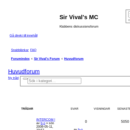
Sir Vival's MC
Klubbens diskussionsforum
Gå direkt till innehåll
Snabblänkar
FAQ
Forumindex
Sir Vival's Forum
Huvudforum
Huvudforum
Ny tråd
A
S
v
ö
a
k
n
c
e
r
a
d
TRÅDAR
SVAR
VISNINGAR
SENAST
s
ö
k
INTERCOM !
n
0
5050
av
b-o
»
sön
i
2008-05-11,
n
av
b-o