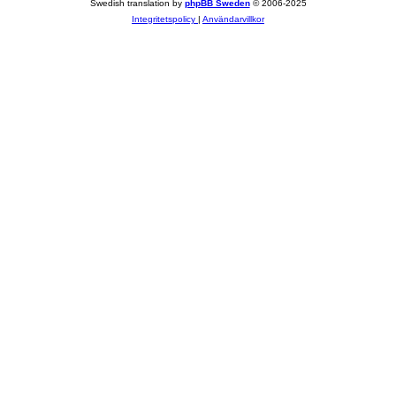
Swedish translation by
phpBB Sweden
© 2006-2025
Integritetspolicy
|
Användarvillkor