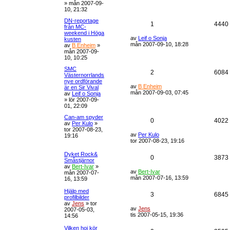
»
mån 2007-09-
10, 21:32
DN-reportage
1
4440
från MC-
weekend i Höga
av
Leif o Sonja
kusten
mån 2007-09-10, 18:28
av
B Enheim
»
mån 2007-09-
10, 10:25
SMC
2
6084
Västernorrlands
nye ordförande
av
B Enheim
är en Sir Vival
mån 2007-09-03, 07:45
av
Leif o Sonja
»
lör 2007-09-
01, 22:09
Can-am spyder
0
4022
av
Per Kulo
»
tor 2007-08-23,
av
Per Kulo
19:16
tor 2007-08-23, 19:16
Dyket Rock&
0
3873
Småstjärnor
av
Bert-Ivar
»
av
Bert-Ivar
mån 2007-07-
mån 2007-07-16, 13:59
16, 13:59
Hjälp med
3
6845
profilbilder
av
Jens
»
tor
av
Jens
2007-05-03,
tis 2007-05-15, 19:36
14:56
Vilken hoj kör