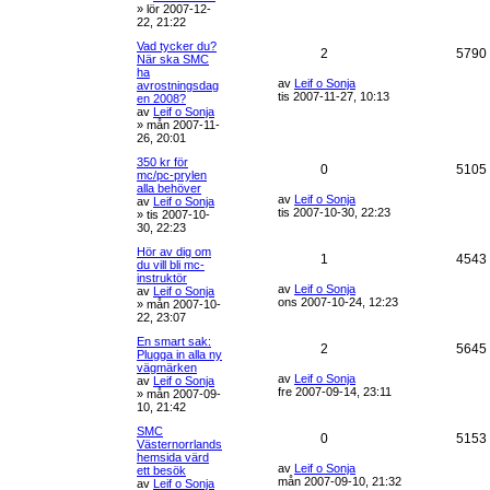
»
lör 2007-12-
22, 21:22
Vad tycker du?
2
5790
När ska SMC
ha
av
Leif o Sonja
avrostningsdag
tis 2007-11-27, 10:13
en 2008?
av
Leif o Sonja
»
mån 2007-11-
26, 20:01
350 kr för
0
5105
mc/pc-prylen
alla behöver
av
Leif o Sonja
av
Leif o Sonja
tis 2007-10-30, 22:23
»
tis 2007-10-
30, 22:23
Hör av dig om
1
4543
du vill bli mc-
instruktör
av
Leif o Sonja
av
Leif o Sonja
ons 2007-10-24, 12:23
»
mån 2007-10-
22, 23:07
En smart sak:
2
5645
Plugga in alla ny
vägmärken
av
Leif o Sonja
av
Leif o Sonja
fre 2007-09-14, 23:11
»
mån 2007-09-
10, 21:42
SMC
0
5153
Västernorrlands
hemsida värd
av
Leif o Sonja
ett besök
mån 2007-09-10, 21:32
av
Leif o Sonja