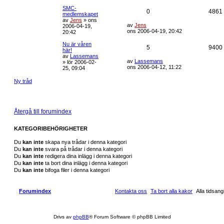
SMC-
0
4861
medlemskapet
av
Jens
»
ons
av
Jens
2006-04-19,
ons 2006-04-19, 20:42
20:42
Nu är våren
5
9400
här!
av
Lassemans
av
Lassemans
»
lör 2006-02-
ons 2006-04-12, 11:22
25, 09:04
Ny tråd
Återgå till forumindex
KATEGORIBEHÖRIGHETER
Du
kan inte
skapa nya trådar i denna kategori
Du
kan inte
svara på trådar i denna kategori
Du
kan inte
redigera dina inlägg i denna kategori
Du
kan inte
ta bort dina inlägg i denna kategori
Du
kan inte
bifoga filer i denna kategori
Forumindex
Kontakta oss
Ta bort alla kakor
Alla tidsa
Drivs av
phpBB
® Forum Software © phpBB Limited