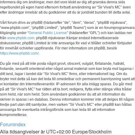
informera dig om ändringar, men det vore klokt av dig att granska denna sida
regelbundet på egen hand eftersom fortsatt användning av “Sir Vival's MC” även
efter ändringar innebär att du godkänner att du är juridiskt bunden till detta avtal.
Vårt forum drivs av phpBB (hädanefter “de”, “dem”, “deras”, “phpBB mjukvara”,
“www.phpbb.com”, “phpBB Limited”, “phpBB Teams”) som är en forumprogramvara
tillgänglig under “
General Public License
” (hädanefter “GPL”) och kan laddas ner
från
www.phpbb.com
. phpBB mjukvaran främjar endast Internetbaserade
diskussioner, phpBB Limited är inte ansvariga för vad vi tillåter och/eller förbjuder
för innehåll och/eller uppförande. För mer information om phpBB, besök
https://www.phpbb.com/
.
Du går med på att inte posta något grovt, obscent, vulgärt, förtalande, hatiskt,
hotande, sexuellt orienterat eller något annat material som kan bryta mot lagarna i
ditt land, lagar i landet där “Sir Vival's MC” finns, eller internationell lag. Om du
bryter mot detta så kan det leda till omedelbar och permanent bannlysning samt att
vi kontaktar din Internetleverantör. IP-adressen för alla inlägg sparas. Du går med
på att “Sir Vival's MC” har rätten att ta bort, redigera, flytta eller stänga vilka trådar
som helst, när som helst. Som användare godkänner du att all information du
skriver in sparas i en databas. Denna information kommer inte att delges till någon
tredje part utan ditt samtycke, men varken “Sir Vival's MC” eller phpBB kan hållas
ansvariga för eventuella intrångsförsök som kan leda till att information
komprometteras.
Forumindex
Alla tidsangivelser är UTC+02:00 Europe/Stockholm