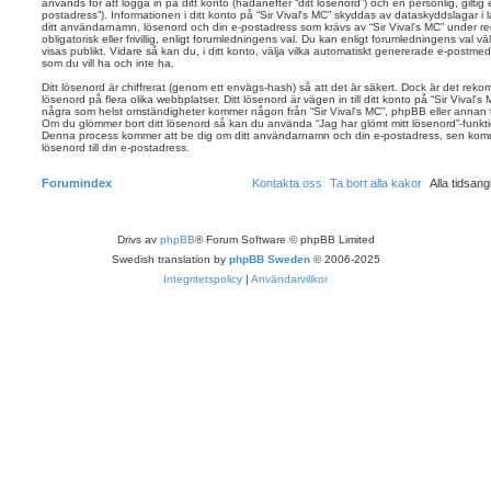
används för att logga in på ditt konto (hädanefter “ditt lösenord”) och en personlig, giltig
postadress”). Informationen i ditt konto på “Sir Vival's MC” skyddas av dataskyddslagar i la
ditt användarnamn, lösenord och din e-postadress som krävs av “Sir Vival's MC” under r
obligatorisk eller frivillig, enligt forumledningens val. Du kan enligt forumledningens val vä
visas publikt. Vidare så kan du, i ditt konto, välja vilka automatiskt genererade e-post
som du vill ha och inte ha.
Ditt lösenord är chiffrerat (genom ett envägs-hash) så att det är säkert. Dock är det r
lösenord på flera olika webbplatser. Ditt lösenord är vägen in till ditt konto på “Sir Vival
några som helst omständigheter kommer någon från “Sir Vival's MC”, phpBB eller annan tred
Om du glömmer bort ditt lösenord så kan du använda “Jag har glömt mitt lösenord”-funk
Denna process kommer att be dig om ditt användarnamn och din e-postadress, sen komm
lösenord till din e-postadress.
Forumindex
Kontakta oss
Ta bort alla kakor
Alla tidsa
Drivs av
phpBB
® Forum Software © phpBB Limited
Swedish translation by
phpBB Sweden
© 2006-2025
Integritetspolicy
|
Användarvillkor