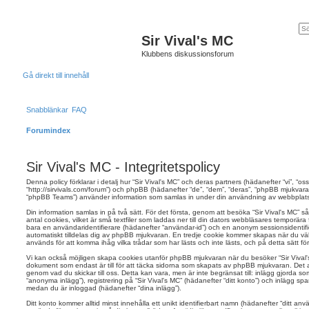
Sir Vival's MC
Klubbens diskussionsforum
Gå direkt till innehåll
Snabblänkar
FAQ
Forumindex
Sir Vival's MC - Integritetspolicy
Denna policy förklarar i detalj hur “Sir Vival's MC” och deras partners (hädanefter “vi”, “oss”,
“http://sirvivals.com/forum”) och phpBB (hädanefter “de”, “dem”, “deras”, “phpBB mjukva
“phpBB Teams”) använder information som samlas in under din användning av webbplatsen
Din information samlas in på två sätt. För det första, genom att besöka “Sir Vival's MC”
antal cookies, vilket är små textfiler som laddas ner till din dators webbläsares temporära f
bara en användaridentifierare (hädanefter “användar-id”) och en anonym sessionsidentifi
automatiskt tilldelas dig av phpBB mjukvaran. En tredje cookie kommer skapas när du väl 
används för att komma ihåg vilka trådar som har lästs och inte lästs, och på detta sätt f
Vi kan också möjligen skapa cookies utanför phpBB mjukvaran när du besöker “Sir Vival'
dokument som endast är till för att täcka sidorna som skapats av phpBB mjukvaran. Det an
genom vad du skickar till oss. Detta kan vara, men är inte begränsat till: inlägg gjorda
“anonyma inlägg”), registrering på “Sir Vival's MC” (hädanefter “ditt konto”) och inlägg spa
medan du är inloggad (hädanefter “dina inlägg”).
Ditt konto kommer alltid minst innehålla ett unikt identifierbart namn (hädanefter “ditt a