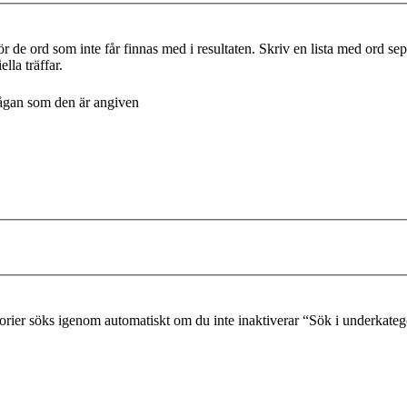
r de ord som inte får finnas med i resultaten. Skriv en lista med ord s
lla träffar.
frågan som den är angiven
gorier söks igenom automatiskt om du inte inaktiverar “Sök i underkateg