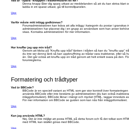
Vad är “Spara”-knappen i trådformuläret till för?
Denna knapp låter dig spara utkast av meddelanden så att du kan skriva klart och 
ladda in ett sparat utkast, gå till kontrollpanelen.
Upp
Varför måste mitt inlägg godkännas?
Forumadministratören kan kräva att alla inlägg i kategorin du postar i granskas i
administratören har placerat dig i en grupp av användare som han anser behöve
visas. Kontakta administratören för mer information.
Upp
Hur knuffar jag upp min tråd?
Genom att klicka på “Knuffa upp tråd”-länken i tråden så kan du "knuffa upp" tr
du inte ser denna länk så kan uppknuffning av trådar vara inaktiverat, eller så 
än. Det går också att knuffa upp en tråd genom att helt enkelt svara på den. Förs
forumreglerna.
Upp
Formatering och trådtyper
Vad är BBCode?
BBCode är en speciell variant av HTML som ger stor kontroll över formateringen a
använda BBCode eller inte bestäms av administratören (du kan också inaktivera d
inläggsformuläret). BBCode liknar i mångt och mycket HTML, taggar innesluts av h
För mer information om BBCode se guiden som kan nås från inläggsformuläret.
Upp
Kan jag använda HTML?
Nej. Det är inte möjligt att posta HTML på detta forum och få det tolkat som H
med HTML kan istället göras med BBCode.
Upp