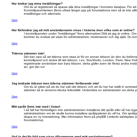
Hur ändrar jag mina inställningar?
Om du är registrerad så sparas alla dina inställningar i forumets databas. För att 
Kontrollpanel-länken (finns oftast längst upp på forumsidorna men så är inte allti
inställningar och alternativ.
Upp
Hur förhindrar jag att mitt användarnamn visas i listorna över vilka som är online?
I kontrollpanelen under “Inställningar” finns alternativet Dölj att jag är online. Om
kommer du endast att visas för administratörer, moderatorer och dig själv. Du 
Upp
Tiderna stämmer inte!
Det kan vara så att tiderna som visas är för en annan tidszon än den du befinner di
kontrollpanel och ändra till rätt tidszon, t.ex. Stockholm, London, Paris, New Yo
registrerade användare kan byta tidszon, detta gäller även de flesta andra instäl
än, gör det nu!
Upp
Jag ändrade tidszon men tiderna stämmer fortfarande inte!
Om du är säker på att du har valt rätt tidszon och att du har har ställt in sommart
stämmer så är serverns klocka felinställd. Underrätta en administratör om detta 
Upp
Mitt språk finns inte med i listan!
I så fall har förmodligen inte administratören installerat ditt språk eller så har ing
administratören om de skulle kunna installera språkpaketet du vill ha. Om språk
skapa en ny översättning. Mer information finns på phpBB Limiteds webbplats (
forumsidorna).
Upp
Vad är det för bild som visas tillsammans med mitt användarnamn?