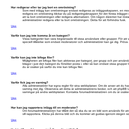
Hur redigerar eller tar jag bort en omröstning?
Som med inlägg kan omröstningar endast redigeras av inläggsskaparen, en modera
redigera en omröstning klickar du på redigeringsknappen för det första inlägget 
att ta bort omröstningen eller redigera alternativen. Om någon däremot har rös
administratörer redigera eller ta bort omröstningen. Detta för att förhindra fusk.
Upp
Varför kan jag inte komma åt en kategori?
Vissa kategorier kan vara begränsade till vissa användare eller grupper. För att 
speciell tillåtelse som endast moderatorer och administratörer kan ge dig. Pröva
Upp
Varför kan jag inte bifoga filer?
Möjligheten att bifoga filer kan aktiveras per kategori, per grupp och per använda
bilagor i just den kategori du försöker posta i, eller så kan endast vissa grupper
du är osäker på varför du inte kan bifoga filer.
Upp
Varför fick jag en varning?
Alla administratörer har egna regler för sina webbplatser. Om de anser att du ha
varning mot dig. Observera att detta är administratörens beslut, och att phpBB 
varningar på andra webbplatser. Kontakta forumadministratören om du är osäker
Upp
Hur kan jag rapportera inlägg till en moderator?
Om forumadministratören har tillåtit det så ska du se en bild som används för at
vill rapportera. Klicka på denna bild och du kommer att guidas igenom stegen som
Upp