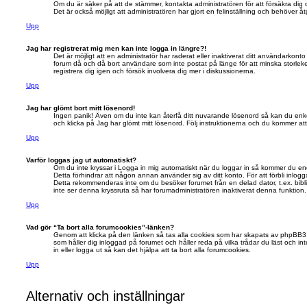
Om du är säker på att de stämmer, kontakta administratören för att försäkra dig 
Det är också möjligt att administratören har gjort en felinställning och behöver å
Upp
Jag har registrerat mig men kan inte logga in längre?!
Det är möjligt att en administratör har raderat eller inaktiverat ditt användark
forum då och då bort användare som inte postat på länge för att minska storle
registrera dig igen och försök involvera dig mer i diskussionerna.
Upp
Jag har glömt bort mitt lösenord!
Ingen panik! Även om du inte kan återfå ditt nuvarande lösenord så kan du enkelt
och klicka på Jag har glömt mitt lösenord. Följ instruktionerna och du kommer at
Upp
Varför loggas jag ut automatiskt?
Om du inte kryssar i Logga in mig automatiskt när du loggar in så kommer du enda
Detta förhindrar att någon annan använder sig av ditt konto. För att förbli inlogg
Detta rekommenderas inte om du besöker forumet från en delad dator, t.ex. bibli
inte ser denna kryssruta så har forumadministratören inaktiverat denna funktion.
Upp
Vad gör “Ta bort alla forumcookies”-länken?
Genom att klicka på den länken så tas alla cookies som har skapats av phpBB3 
som håller dig inloggad på forumet och håller reda på vilka trådar du läst och i
in eller logga ut så kan det hjälpa att ta bort alla forumcookies.
Upp
Alternativ och inställningar