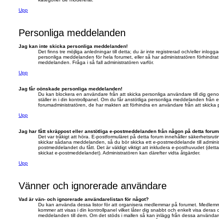
Upp
Personliga meddelanden
Jag kan inte skicka personliga meddelanden!
Det finns tre möjliga anledningar till detta; du är inte registrerad och/eller inlogg
personliga meddelanden för hela forumet, eller så har administratören förhindrat j
meddelanden. Fråga i så fall administratören varför.
Upp
Jag får oönskade personliga meddelanden!
Du kan blockera en användare från att skicka personliga användare till dig g
ställer in i din kontrollpanel. Om du får anstötliga personliga meddelanden från
forumadministratören, de har makten att förhindra en användare från att skick
Upp
Jag har fått skräppost eller anstötliga e-postmeddelanden från någon på detta forum
Det var tråkigt att höra. E-postformuläret på detta forum innehåller säkerhetsru
skickar sådana meddelanden, så du bör skicka ett e-postmeddelande till adminis
postmeddelandet du fått. Det är väldigt viktigt att inkludera e-posthuvudet (det
skickat e-postmeddelandet). Administratören kan därefter vidta åtgärder.
Upp
Vänner och ignorerade användare
Vad är vän- och ignorerade användarelistan för något?
Du kan använda dessa listor för att organisera medlemmar på forumet. Medlemmar
kommer att visas i din kontrollpanel vilket låter dig snabbt och enkelt visa deras
meddelanden till dem. Om det stöds i mallen så kan inlägg från dessa användar