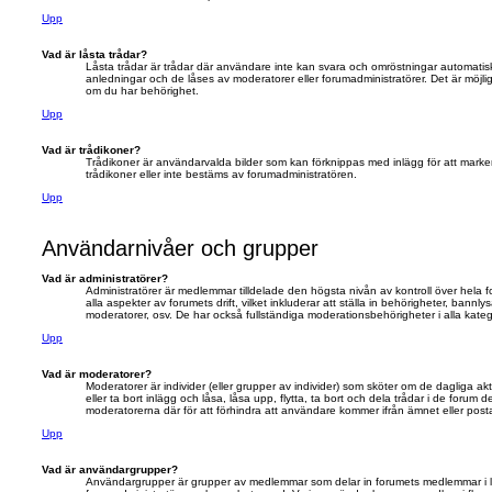
Upp
Vad är låsta trådar?
Låsta trådar är trådar där användare inte kan svara och omröstningar automatis
anledningar och de låses av moderatorer eller forumadministratörer. Det är möjli
om du har behörighet.
Upp
Vad är trådikoner?
Trådikoner är användarvalda bilder som kan förknippas med inlägg för att marke
trådikoner eller inte bestäms av forumadministratören.
Upp
Användarnivåer och grupper
Vad är administratörer?
Administratörer är medlemmar tilldelade den högsta nivån av kontroll över hela
alla aspekter av forumets drift, vilket inkluderar att ställa in behörigheter, ba
moderatorer, osv. De har också fullständiga moderationsbehörigheter i alla katego
Upp
Vad är moderatorer?
Moderatorer är individer (eller grupper av individer) som sköter om de dagliga ak
eller ta bort inlägg och låsa, låsa upp, flytta, ta bort och dela trådar i de forum 
moderatorerna där för att förhindra att användare kommer ifrån ämnet eller postar
Upp
Vad är användargrupper?
Användargrupper är grupper av medlemmar som delar in forumets medlemmar i lä