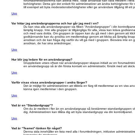
forumadministratörerna kan arbeta med. Varje användar kan vara medlem i flera g
behörigheter. Detta gör det enkelt för administratörer att ändra behörigheter
till exempel att byta moderationsbehörigheter eller ge användare tillgång till ett p
Upp
Var hittar jag användargrupperna och hur går jag med i en?
Du kan visa alla användargrupper via fliken “Användargrupper” i din kontrollpane
lämplig knapp. Inte alla grupper är tillgängliga för alla, vissa kan kräva godkänn
och med vara dolda. Om gruppen är öppen kan du gå med i den genom att klic
godkännande kan du ansöka om medlemskap genom att klicka på lämplig knap
ansökan och de kan fråga dig varför du vill gå med i gruppen. Besvära inte en
ansökan, de har sina anledningar.
Upp
Hur blir jag ledare för en användargrupp?
Gruppledare utses oftast när användargrupper skapas initialt av en forumadminis
en användargrupp så är din första kontakt en administratör, försök med att skick
Upp
Varför visas vissa användargrupper i andra färger?
Det är möjligt för administratören att tilldela en färg till medlemmar av en viss an
känna igen medlemmar i den gruppen.
Upp
Vad är en “Standardgrupp”?
Om du är medlem i fler än en användargrupp så bestämmer standardgruppen vilk
dig. Administratören kan tillåta dig att byta standardgrupp via din kontrollpanel.
Upp
Vad är “Teamet”-länken för något?
Denna sida innehåller en lista med alla i forumledningen, inklusive administratö
kategorier de modererar.