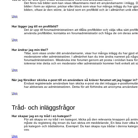
Det finns två bilder som kan visas tillsammans med ett användarnamn i inlägg. De
bilder i form av stjärnor, prickar eller block som visar hur många inlägg du har gj
bilden, oftast är den större, är känd som en profilbild och är i allmänhet unik ell
Upp
Hur lägger jag till en profilbild?
Det är upp till forumadministratören att tillåta profilbilder och välja vilka sätt pr
använda profilbilder, kontakta en forumadministratör och fråga de om deras anledn
Upp
Hur ändrar jag min titel?
Titlar, som visas under ditt användarnamn, visar hur många inlägg du har gjort ell
moderatorer eller administratörer. I allmänhet kan du inte ändra namnet på några 
forumadministratören. Missbruka inte forumet genom att posta i onödan bara för a
tolererar inte detta och en moderator eller administratör kommer helt enkelt att s
Upp
När jag försöker skicka e-post till en användare så kräver forumet att jag loggar in?
Endast registrerade användare kan skicka e-post via det inbygga e-postformulär
har aktiverats av administratören. Detta för att förhindra att anonyma användare
Upp
Tråd- och inläggsfrågor
Hur skapar jag en ny tråd i en kategori?
För att skapa en ny tråd i en kategori, klicka på den relevanta knappen på anting
måste du registrera dig innan du kan skriva ett meddelande. En lista över vilka 
på kategori- och trådsidorna. Exempel: Du kan skapa nya trådar i denna kategori,
osv.
Upp