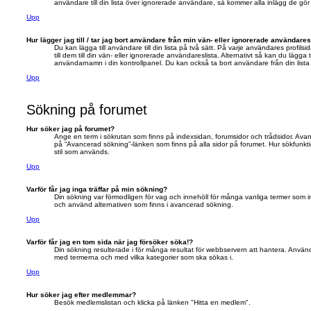
användare till din lista över ignorerade användare, så kommer alla inlägg de gör 
Upp
Hur lägger jag till / tar jag bort användare från min vän- eller ignorerade användares
Du kan lägga till användare till din lista på två sätt. På varje användares profilsi
till dem till din vän- eller ignorerade användareslista. Alternativt så kan du lägg
användarnamn i din kontrollpanel. Du kan också ta bort användare från din list
Upp
Sökning på forumet
Hur söker jag på forumet?
Ange en term i sökrutan som finns på indexsidan, forumsidor och trådsidor. Ava
på “Avancerad sökning”-länken som finns på alla sidor på forumet. Hur sökfunkt
stil som används.
Upp
Varför får jag inga träffar på min sökning?
Din sökning var förmodligen för vag och innehöll för många vanliga termer som 
och använd alternativen som finns i avancerad sökning.
Upp
Varför får jag en tom sida när jag försöker söka!?
Din sökning resulterade i för många resultat för webbservern att hantera. Använ
med termerna och med vilka kategorier som ska sökas i.
Upp
Hur söker jag efter medlemmar?
Besök medlemslistan och klicka på länken "Hitta en medlem".