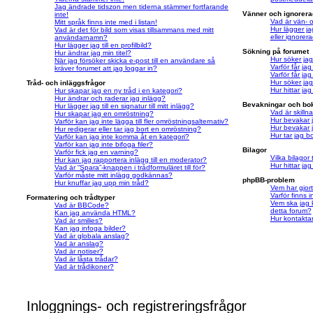
Jag ändrade tidszon men tiderna stämmer fortfarande
Vänner och ignorer
inte!
Vad är vän- 
Mitt språk finns inte med i listan!
Hur lägger jag
Vad är det för bild som visas tillsammans med mitt
eller ignorer
användarnamn?
Hur lägger jag till en profilbild?
Sökning på forumet
Hur ändrar jag min titel?
Hur söker ja
När jag försöker skicka e-post till en användare så
Varför får ja
kräver forumet att jag loggar in?
Varför får ja
Hur söker ja
Tråd- och inläggsfrågor
Hur hittar ja
Hur skapar jag en ny tråd i en kategori?
Hur ändrar och raderar jag inlägg?
Bevakningar och b
Hur lägger jag till en signatur till mitt inlägg?
Vad är skill
Hur skapar jag en omröstning?
Hur bevakar j
Varför kan jag inte lägga till fler omröstningsalternativ?
Hur bevakar j
Hur redigerar eller tar jag bort en omröstning?
Hur tar jag b
Varför kan jag inte komma åt en kategori?
Varför kan jag inte bifoga filer?
Bilagor
Varför fick jag en varning?
Vilka bilagor 
Hur kan jag rapportera inlägg till en moderator?
Hur hittar jag
Vad är “Spara”-knappen i trådformuläret till för?
Varför måste mitt inlägg godkännas?
phpBB-problem
Hur knuffar jag upp min tråd?
Vem har gjor
Varför finns 
Formatering och trådtyper
Vem ska jag 
Vad är BBCode?
detta forum?
Kan jag använda HTML?
Hur kontaktar
Vad är smilies?
Kan jag infoga bilder?
Vad är globala anslag?
Vad är anslag?
Vad är notiser?
Vad är låsta trådar?
Vad är trådikoner?
Inloggnings- och registreringsfrågor