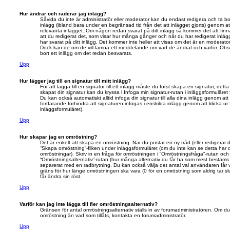
Hur ändrar och raderar jag inlägg?
Såvida du inte är administratör eller moderator kan du endast redigera och ta bo
inlägg (ibland bara under en begränsad tid från det att inlägget gjorts) genom at
relevanta inlägget. Om någon redan svarat på ditt inlägg så kommer det att finnas
att du redigerat det, som visar hur många gånger och när du har redigerat inläg
har svarat på ditt inlägg. Det kommer inte heller att visas om det är en moderator
Dock kan de om de vill lämna ett meddelande om vad de ändrat och varför. Obse
bort ett inlägg om det redan besvarats.
Upp
Hur lägger jag till en signatur till mitt inlägg?
För att lägga till en signatur till ett inlägg måste du först skapa en signatur, dett
skapat din signatur kan du kryssa i Infoga min signatur-rutan i inläggsformuläret för a
Du kan också automatiskt alltid infoga din signatur till alla dina inlägg genom att 
fortfarande förhindra att signaturen infogas i enskilda inlägg genom att klicka ur 
inläggsformuläret).
Upp
Hur skapar jag en omröstning?
Det är enkelt att skapa en omröstning. När du postar en ny tråd (eller redigerar d
“Skapa omröstning”-fliken under inläggsformuläret (om du inte kan se detta har 
omröstningar). Skriv in en fråga för omröstningen i “Omröstningsfråga”-rutan och 
“Omröstningsalternativ”-rutan (hur många alternativ du får ha som mest bestäms 
separerat med en radbrytning. Du kan också välja det antal val användaren får v
gräns för hur länge omröstningen ska vara (0 för en omröstning som aldrig tar slu
får ändra sin röst.
Upp
Varför kan jag inte lägga till fler omröstningsalternativ?
Gränsen för antal omröstningsalternativ ställs in av forumadministratören. Om du beh
omröstning än vad som tillåts, kontakta en forumadministratör.
Upp