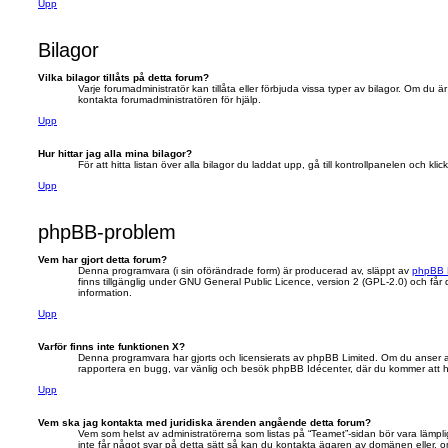
Upp
Bilagor
Vilka bilagor tillåts på detta forum?
Varje forumadministratör kan tillåta eller förbjuda vissa typer av bilagor. Om du
kontakta forumadministratören för hjälp.
Upp
Hur hittar jag alla mina bilagor?
För att hitta listan över alla bilagor du laddat upp, gå till kontrollpanelen och kli
Upp
phpBB-problem
Vem har gjort detta forum?
Denna programvara (i sin oförändrade form) är producerad av, släppt av
phpBB 
finns tillgänglig under GNU General Public Licence, version 2 (GPL-2.0) och får di
information.
Upp
Varför finns inte funktionen X?
Denna programvara har gjorts och licensierats av phpBB Limited. Om du anser att e
rapportera en bugg, var vänlig och besök phpBB Idécenter, där du kommer att hit
Upp
Vem ska jag kontakta med juridiska ärenden angående detta forum?
Vem som helst av administratörerna som listas på “Teamet”-sidan bör vara lämp
inte får något svar på detta sätt så kan du kontakta ägaren av domänen eller, om