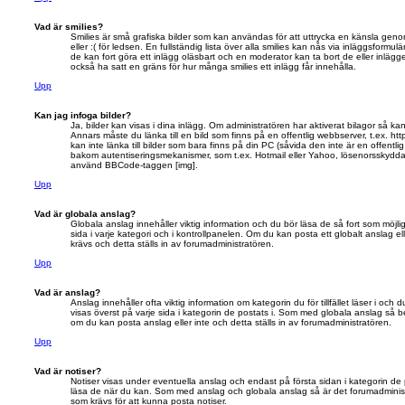
Vad är smilies?
Smilies är små grafiska bilder som kan användas för att uttrycka en känsla genom
eller :( för ledsen. En fullständig lista över alla smilies kan nås via inläggsformul
de kan fort göra ett inlägg oläsbart och en moderator kan ta bort de eller inlägge
också ha satt en gräns för hur många smilies ett inlägg får innehålla.
Upp
Kan jag infoga bilder?
Ja, bilder kan visas i dina inlägg. Om administratören har aktiverat bilagor så kan
Annars måste du länka till en bild som finns på en offentlig webbserver, t.ex. ht
kan inte länka till bilder som bara finns på din PC (såvida den inte är en offentlig 
bakom autentiseringsmekanismer, som t.ex. Hotmail eller Yahoo, lösenorsskyddade
använd BBCode-taggen [img].
Upp
Vad är globala anslag?
Globala anslag innehåller viktig information och du bör läsa de så fort som möjli
sida i varje kategori och i kontrollpanelen. Om du kan posta ett globalt anslag el
krävs och detta ställs in av forumadministratören.
Upp
Vad är anslag?
Anslag innehåller ofta viktig information om kategorin du för tillfället läser i och 
visas överst på varje sida i kategorin de postats i. Som med globala anslag så b
om du kan posta anslag eller inte och detta ställs in av forumadministratören.
Upp
Vad är notiser?
Notiser visas under eventuella anslag och endast på första sidan i kategorin de po
läsa de när du kan. Som med anslag och globala anslag så är det forumadminis
som krävs för att kunna posta notiser.