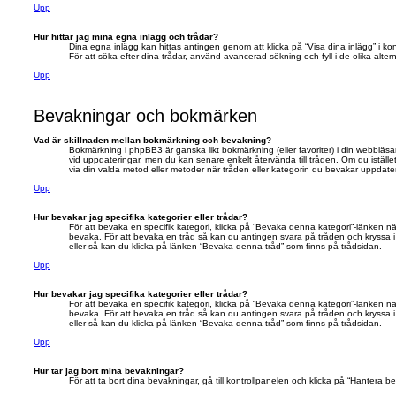
Upp
Hur hittar jag mina egna inlägg och trådar?
Dina egna inlägg kan hittas antingen genom att klicka på “Visa dina inlägg” i kont
För att söka efter dina trådar, använd avancerad sökning och fyll i de olika altern
Upp
Bevakningar och bokmärken
Vad är skillnaden mellan bokmärkning och bevakning?
Bokmärkning i phpBB3 är ganska likt bokmärkning (eller favoriter) i din webbl
vid uppdateringar, men du kan senare enkelt återvända till tråden. Om du istäl
via din valda metod eller metoder när tråden eller kategorin du bevakar uppdate
Upp
Hur bevakar jag specifika kategorier eller trådar?
För att bevaka en specifik kategori, klicka på “Bevaka denna kategori”-länken när
bevaka. För att bevaka en tråd så kan du antingen svara på tråden och kryssa 
eller så kan du klicka på länken “Bevaka denna tråd” som finns på trådsidan.
Upp
Hur bevakar jag specifika kategorier eller trådar?
För att bevaka en specifik kategori, klicka på “Bevaka denna kategori”-länken när
bevaka. För att bevaka en tråd så kan du antingen svara på tråden och kryssa 
eller så kan du klicka på länken “Bevaka denna tråd” som finns på trådsidan.
Upp
Hur tar jag bort mina bevakningar?
För att ta bort dina bevakningar, gå till kontrollpanelen och klicka på “Hantera b