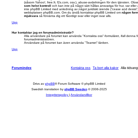
(såsom Yahoo!, free.fr, f2s.com, osv.), abuse-avdelningen för den tjänsten. Ob
som helst kontroll
och kan inte på något sätt hållas ansvariga för hur, var ell
inte phpBB Limited med anledning av något juridiskt ärende (“cease and desist”, 
webbplatsen phpBB.com. Om du ändå kontaktar phpBB Limited om
någon form
mjukvara
så förvänta dig ett fåordigt svar eller inget svar alls.
Upp
Hur kontaktar jag en forumadministratör?
Alla användare på forumet kan använda "Kontakta oss"-formuläret, ifall denna fu
forumadministratören.
Användare på forumet kan även använda "Teamet"-länken.
Upp
Forumindex
Kontakta oss
Ta bort alla kakor
Alla tidsa
Drivs av
phpBB
® Forum Software © phpBB Limited
Swedish translation by
phpBB Sweden
© 2006-2025
Integritetspolicy
|
Användarvillkor