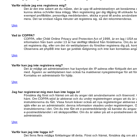
Varför måste jag ens registrera mig?
Det är det inte säkert att du måste, det är upp till administratören att bestämma o
kunna skriva och/eller läsa inlägg. Men registrering ger dig tillgång till utökade fu
exempel profilbilder, personliga meddelanden, skicka e-post till andra använd
mera. Det tar endast några minuter att registrera sig, så det rekommenderas.
Upp
Vad är COPPA?
COPPA, eller Child Online Privacy and Protection Act of 1998, är en lag i USA s
information från barn under 13 år har skriftligt tillstånd från föräldrarna. Om du 
att registrera dig, eller om det rör webbplatsen du försöker registrera dig på, kont
Observera att phpBB inte kan ge juridisk rådgivning och inte kan kontaktas angå
Upp
Varför kan jag inte registrera mig?
Det är möjligt att administratören har bannlyst din IP-adress eller förbjudit det 
med. Ägaren av webbplatsen kan också ha inaktiverat nyregistreringar för att fö
Kontakta en administratör för hjälp.
Upp
Jag har registrerat mig men kan inte logga in!
Försäkra dig först och främst om att du anger rätt användarnamn och lösenord
hänt. Om COPPA-stöd är aktiverat och du under registreringen angav att du är u
instruktionerna du fått. Vissa forum kräver också att nya registreringar aktiver
själv eller av an administratör; denna information visades under registreringen. 
instruktionerna i det. Om du inte fått ett e-postmeddelande så kanske du angav 
e-postmeddelandet i ett skräppostfilter. Om du är säker på att e-postadressen d
administratör.
Upp
Varför kan jag inte logga in?
Det finns flera möjliga förklaringar till detta. Först och främst, försäkra dig om 