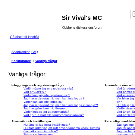
Sir Vival's MC
Klubbens diskussionsforum
Gå direkt till innehåll
Snabblänkar
FAQ
Forumindex
Vanliga frågor
Vanliga frågor
Inloggnings- och registreringsfrågor
Användarnivåer och
Varför måste jag ens registrera mig?
Vad är admini
Vad är COPPA?
Vad är moder
Varför kan jag inte registrera mig?
Vad är anvä
Jag har registrerat mig men kan inte logga in!
Var hittar ja
Varför kan jag inte logga in?
en?
Jag har registrerat mig men kan inte logga in längre?!
Hur blir jag 
Jag har glömt bort mitt lösenord!
Varför visas 
Varför loggas jag ut automatiskt?
Vad är en “S
Vad gör “Ta bort alla forumcookies”-länken?
Vad är “Team
Alternativ och inställningar
Personliga meddela
Hur ändrar jag mina inställningar?
Jag kan inte
Hur förhindrar jag att mitt användarnamn visas i listorna
Jag får oöns
över vilka som är online?
Jag har fått s
Tiderna stämmer inte!
postmeddelan